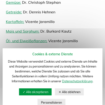
Gemüse:
Dr. Christoph Stephan
Getreide:
Dr. Dennis Hehnen
Kartoffeln:
Vicente Jaramillo
Mais und Sorghum:
Dr. Burkard Kautz
Öl- und Eiweißpflanzen:
Vicente Jaramillo
Reben:
Bettina Sánchez Bergmann
Cookies & externe Dienste
Zierpflanzen:
Thyra von Creytz
Diese Website verwendet Cookies und externe Dienste um Inhalte
und Anzeigen zu personalisieren und zu analysieren. Sie können
Zuckerrüben:
Dr. Christoph Stephan
bestimmen, welche Dienste Sie zulassen und ob Sie alle
Seitenfunktionen in vollem Umfang nutzen möchten. Weitere
Informationen erhalten Sie in unserer
Datenschutzerklärung
.
Fruchtartenübergreifende Abteilungen
Pflanzenbiotechnologie:
Bettina Sánchez Bergmann,
Kerstin Schlemmer