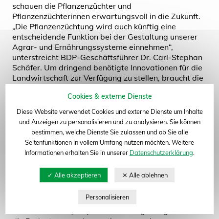
schauen die Pflanzenzüchter und
Pflanzenzüchterinnen erwartungsvoll in die Zukunft.
„Die Pflanzenzüchtung wird auch künftig eine
entscheidende Funktion bei der Gestaltung unserer
Agrar- und Ernährungssysteme einnehmen“,
unterstreicht BDP-Geschäftsführer Dr. Carl-Stephan
Schäfer. Um dringend benötigte Innovationen für die
zum Seitenanfang
Landwirtschaft zur Verfügung zu stellen, braucht die
mittelständisch geprägte Branche verlässliche
Cookies & externe Dienste
Rahmenbedingungen und die damit einhergehende
Planungssicherheit.
Diese Website verwendet Cookies und externe Dienste um Inhalte
und Anzeigen zu personalisieren und zu analysieren. Sie können
Zukunft der Landwirtschaft
bestimmen, welche Dienste Sie zulassen und ob Sie alle
Die Pflanzenzüchtung richtet sich schon immer an
Seitenfunktionen in vollem Umfang nutzen möchten. Weitere
den Anforderungen der Landwirtschaft aus. „Mit
Informationen erhalten Sie in unserer
Datenschutzerklärung
.
Blick auf den Klimawandel wächst die Bedeutung
robuster Pflanzensorten, die eine
ressourcenschonende und gleichzeitig effiziente
Bewirtschaftung von Ackerflächen ermöglichen“,
erläutert Schäfer. Die Zukunftskommission
Landwirtschaft (ZKL) der Bundesregierung betont