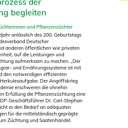
rozess der
ng begleiten
züchterinnen und Pflanzenzüchter
ljahr anlässlich des 200. Geburtstags
desverband Deutscher
nd anderen öffentlichen wie privaten
genheit, auf die Leistungen und
chtung aufmerksam zu machen. „Der
grar- und Ernährungssysteme ist mit
d den notwendigen effizienten
erkulesaufgabe. Der Angriffskrieg
demie erschweren die ohnehin
en Erfüllung die Pflanzenzüchtung eine
t BDP-Geschäftsführer Dr. Carl-Stephan
reicht er den Bedarf an adäquaten
n für die mittelständisch geprägte
 um Züchtung und Saatenhandel.