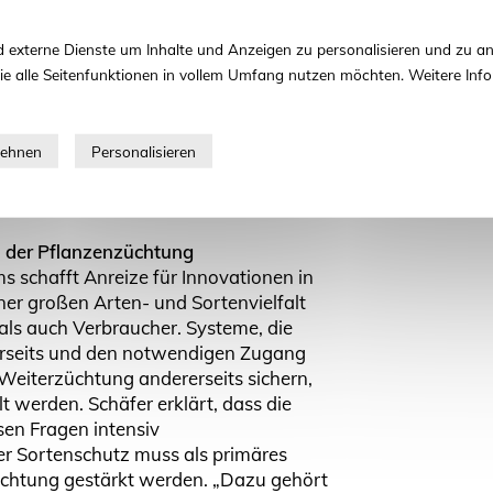
hren bei der EU-Kommission und
n eine differenzierte Betrachtung von
 externe Dienste um Inhalte und Anzeigen zu personalisieren und zu an
methoden. Pflanzen, die sich nicht
ie alle Seitenfunktionen in vollem Umfang nutzen möchten. Weitere Info
erscheiden, sollten nicht als GVO
den müssen von einer Vielzahl an
 können. Der Zugang zu den neuen
möglichst viele Unternehmen auch
tzrechtsystemen sichergestellt
n der Pflanzenzüchtung
s schafft Anreize für Innovationen in
er großen Arten- und Sortenvielfalt
als auch Verbraucher. Systeme, die
erseits und den notwendigen Zugang
e Weiterzüchtung andererseits sichern,
t werden. Schäfer erklärt, dass die
sen Fragen intensiv
r Sortenschutz muss als primäres
üchtung gestärkt werden. „Dazu gehört