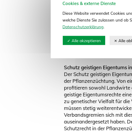
laufende Konsultationsverfa
Cookies & externe Dienste
mögliche Regulierungsoptione
Diese Website verwendet Cookies und
Pflanzen aus neuen Züchtungs
welche Dienste Sie zulassen und ob S
von klassisch gezüchteten unt
Datenschutzerklärung
.
reguliert werden. „Die Metho
Unternehmen genutzt werden
Züchtungsmethoden muss für 
vor dem Hintergrund von Schu
werden“, meint Schäfer.
Schutz geistigen Eigentums i
Der Schutz geistigen Eigentum
der Pflanzenzüchtung. Von ein
profitieren sowohl Landwirte 
geistige Eigentumsrechte ein
zu genetischer Vielfalt für di
müssen stetig weiterentwickel
Verbandsgremien sich mit die
auseinandergesetzt haben. De
Schutzrecht in der Pflanzenz