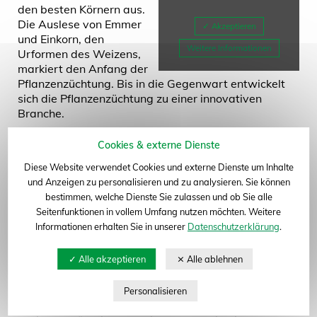
den besten Körnern aus.
Die Auslese von Emmer
und Einkorn, den
Weitere Informationen
Urformen des Weizens,
markiert den Anfang der
Pflanzenzüchtung. Bis in die Gegenwart entwickelt
sich die Pflanzenzüchtung zu einer innovativen
Branche.
zum Seitenanfang
Getreide - das wichtigste pflanzliche Nahrungsmittel
Cookies & externe Dienste
seit 7000 Jahren macht auch heute 70 Prozent der
Diese Website verwendet Cookies und externe Dienste um Inhalte
weltweiten Ackerfläche aus. Die mittelständischen,
und Anzeigen zu personalisieren und zu analysieren. Sie können
privatwirtschaftlichen Pflanzenzüchter in
bestimmen, welche Dienste Sie zulassen und ob Sie alle
Deutschland stellen eine Vielfalt ständig
Seitenfunktionen in vollem Umfang nutzen möchten. Weitere
verbesserter Getreidesorten bereit und schaffen
Informationen erhalten Sie in unserer
Datenschutzerklärung
.
damit eine echte Wertschöpfung für die
Landwirtschaft. Dass sich der Ertrag während der
letzten 100 Jahre verfünffacht hat und die Qualität
stets verbessert wurde, geht zur Hälfte auf
züchterische Leistung zurück. Deutschland liegt
beispielsweise bei der Entwicklung der