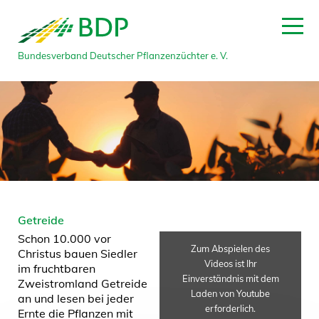
Bundesverband Deutscher Pflanzenzüchter e. V.
Getreide
Schon 10.000 vor
Zum Abspielen des
Christus bauen Siedler
Videos ist Ihr
im fruchtbaren
Einverständnis mit dem
Zweistromland Getreide
Laden von Youtube
an und lesen bei jeder
erforderlich.
Ernte die Pflanzen mit