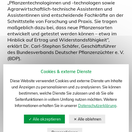
„Pflanzentechnologinnen und -technologen sowie
Agrarwirtschaftlich-technische Assistenten und
Assistentinnen sind entscheidende Fachkräfte an der
Schnittstelle von Forschung und Praxis. Sie tragen
maßgeblich dazu bei, dass neue Pflanzensorten
entwickelt und getestet werden können – etwa im
Hinblick auf Ertrag und Widerstandsfähigkeit“,
erklärt Dr. Carl-Stephan Schäfer, Geschäftsführer
des Bundesverbands Deutscher Pflanzenzüchter e. V.
(BDP).
Beide Ausbildungsberufe richten sich an technisch
Cookies & externe Dienste
und naturwissenschaftlich interessierte Menschen.
Diese Website verwendet Cookies und externe Dienste um Inhalte
Die Ausbildung findet bundesweit in verschiedenen
und Anzeigen zu personalisieren und zu analysieren. Sie können
Forschungseinrichtungen, Saatzuchtunternehmen
bestimmen, welche Dienste Sie zulassen und ob Sie alle
und landwirtschaftlichen Betrieben statt und schließt
Seitenfunktionen in vollem Umfang nutzen möchten. Weitere
mit einer staatlich anerkannten Prüfung ab.
Informationen erhalten Sie in unserer
Datenschutzerklärung
.
Mit dem erfolgreichen Abschluss im Jahr 2025 stehen
den rund 60 Absolvent*innen vielfältige berufliche
Perspektiven offen – sowohl in der angewandten