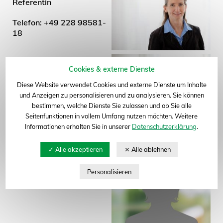
Referentin
Telefon: +49 228 98581-
18
Katharina Kemmerling
Cookies & externe Dienste
Assistenz
Diese Website verwendet Cookies und externe Dienste um Inhalte
Telefon: +49 228 98581-
und Anzeigen zu personalisieren und zu analysieren. Sie können
zum Seitenanfang
289
bestimmen, welche Dienste Sie zulassen und ob Sie alle
Seitenfunktionen in vollem Umfang nutzen möchten. Weitere
Informationen erhalten Sie in unserer
Datenschutzerklärung
.
Saatgutrecht
Dr. Anja Dederichs
Referentin
+49 228 98581-288