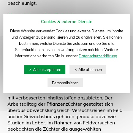
beschleunigt.
Abwechslungsreiche Tätigkeit
Cookies & externe Dienste
Pflanzenzüchter leisten
mit ihren neuen Sorten
Diese Website verwendet Cookies und externe Dienste um Inhalte
einen wesentlichen
und Anzeigen zu personalisieren und zu analysieren. Sie können
Beitrag für ein gesundes
bestimmen, welche Dienste Sie zulassen und ob Sie alle
Pflanzenwachstum unter
Seitenfunktionen in vollem Umfang nutzen möchten. Weitere
veränderten
Informationen erhalten Sie in unserer
Datenschutzerklärung
.
Klimabedingungen sowie
zur Herstellung sicherer
und gesunder Lebens- und Futtermittel. Pflanzen
gewinnen zudem zunehmend an Bedeutung als
Rohstofflieferanten in der chemischen Industrie. Auch
hier müssen Züchter frühzeitig ansetzen, um Pflanzen
mit verbesserten Inhaltsstoffen anzubieten. Der
Arbeitsalltag der Pflanzenzüchter gestaltet sich
überaus abwechslungsreich: Versuchsreihen im Feld
und im Gewächshaus gehören genauso dazu wie
Studien im Labor. Im Rahmen von Feldversuchen
beobachten die Züchter die ausgewählten