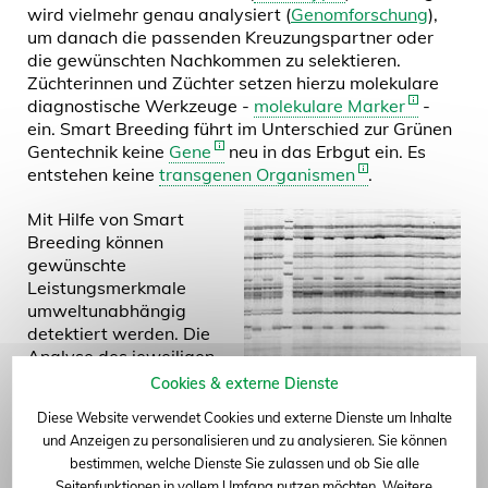
wird vielmehr genau analysiert (
Genomforschung
),
um danach die passenden Kreuzungspartner oder
die gewünschten Nachkommen zu selektieren.
Züchterinnen und Züchter setzen hierzu molekulare
diagnostische Werkzeuge -
molekulare Marker
-
ein. Smart Breeding führt im Unterschied zur Grünen
Gentechnik keine
Gene
neu in das Erbgut ein. Es
entstehen keine
transgenen Organismen
.
Mit Hilfe von Smart
Breeding können
gewünschte
Leistungsmerkmale
umweltunabhängig
detektiert werden. Die
Analyse des jeweiligen
Merkmals erfolgt schnell
Cookies & externe Dienste
Markeranalyse verschiedener
und ist leicht zu
Pflanzen
Diese Website verwendet Cookies und externe Dienste um Inhalte
automatisieren, so dass
und Anzeigen zu personalisieren und zu analysieren. Sie können
sie mit hohem Probendurchsatz erfolgen kann.
bestimmen, welche Dienste Sie zulassen und ob Sie alle
Merkmale können darüber hinaus in frühen
Seitenfunktionen in vollem Umfang nutzen möchten. Weitere