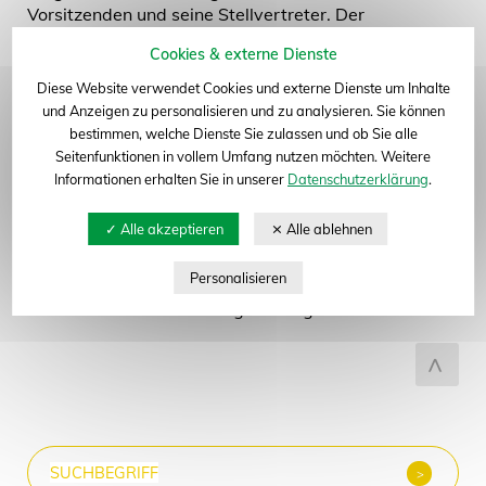
zum Seitenanfang
Vorsitzenden und seine Stellvertreter. Der
Vorsitzende ist der oberste Repräsentant der
Cookies & externe Dienste
Organisation.
Diese Website verwendet Cookies und externe Dienste um Inhalte
Die Verbandsaufgaben werden hauptamtlich von
und Anzeigen zu personalisieren und zu analysieren. Sie können
den Mitarbeitern der Geschäftsstelle des BDP in
bestimmen, welche Dienste Sie zulassen und ob Sie alle
Bonn wahrgenommen. Die Arbeit des BDP ist in
Seitenfunktionen in vollem Umfang nutzen möchten. Weitere
Abteilungen
für die einzelnen Fruchtarten
Informationen erhalten Sie in unserer
Datenschutzerklärung
.
untergliedert. Zusätzlich gibt es Abteilungen für
Biotechnologie und Gentechnik, Handel sowie
Verbandskommunikation. Die Abteilungen im BDP
beraten und entscheiden wichtige und aktuelle
Fachthemen. Sie tragen auf diese Weise zur
verbandsinternen Meinungsbildung bei.