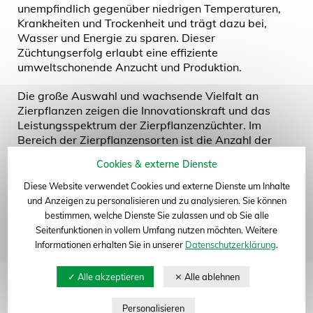
unempfindlich gegenüber niedrigen Temperaturen,
Krankheiten und Trockenheit und trägt dazu bei,
Wasser und Energie zu sparen. Dieser
Züchtungserfolg erlaubt eine effiziente
umweltschonende Anzucht und Produktion.
Die große Auswahl und wachsende Vielfalt an
Zierpflanzen zeigen die Innovationskraft und das
Leistungsspektrum der Zierpflanzenzüchter. Im
Bereich der Zierpflanzensorten ist die Anzahl der
geschützten Sorten ein Anzeichen für die Vielfalt. Mit
Cookies & externe Dienste
insgesamt 13.341 Sorten machen Zierpflanzen
weiterhin den Großteil aller geschützten Sorten
Diese Website verwendet Cookies und externe Dienste um Inhalte
(30.562) beim Gemeinschaftlichen Sortenamt
und Anzeigen zu personalisieren und zu analysieren. Sie können
(Community Plant Variety Office, CPVO) aus. So hat
bestimmen, welche Dienste Sie zulassen und ob Sie alle
das CPVO 2023 für 1033 neue Zierpflanzensorten
Seitenfunktionen in vollem Umfang nutzen möchten. Weitere
den europäischen Sortenschutz erteilt. Aus
Informationen erhalten Sie in unserer
Datenschutzerklärung
.
Deutschland kommen mit 122 Sorten knapp 12
Prozent aller neu geschützten Sorten im
Zierpflanzenbereich.