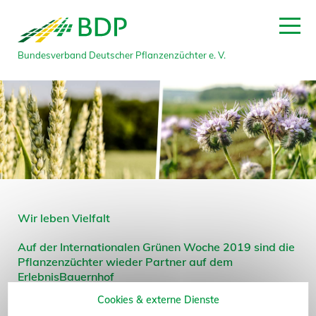
Bundesverband Deutscher Pflanzenzüchter e. V.
zum Seitenanfang
Wir leben Vielfalt
Auf der Internationalen Grünen Woche 2019 sind die
Pflanzenzüchter wieder Partner auf dem
ErlebnisBauernhof
Bonn, 16.01.2019. Unter dem Motto »Wir leben
Cookies & externe Dienste
Vielfalt« präsentieren sich die Pflanzenzüchter auch