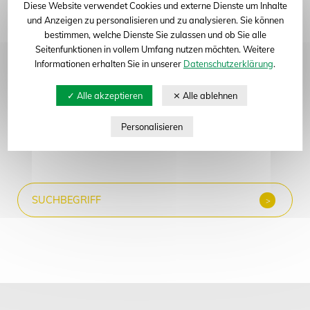
Diese Website verwendet Cookies und externe Dienste um Inhalte
dieses Jahr auf der Internationalen Grünen Woche in
und Anzeigen zu personalisieren und zu analysieren. Sie können
Berlin. Auf dem Erlebnisbauernhof in Halle 3.2 am
bestimmen, welche Dienste Sie zulassen und ob Sie alle
Stand 115 können sich alle Interessierten vom 18. bis
Seitenfunktionen in vollem Umfang nutzen möchten. Weitere
27. Januar 2019 über die Pflanzenzüchtung in
Informationen erhalten Sie in unserer
Datenschutzerklärung
.
Deutschland und ihre Leistungen informieren.
Mehr
(
PDF
, 101,69
KB
)