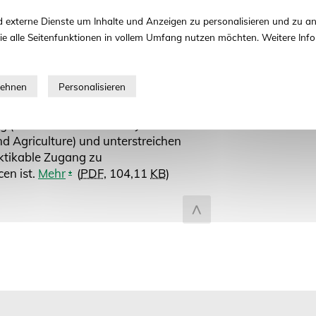
zum Seitenanfang
Saatgutvertrag
 externe Dienste um Inhalte und Anzeigen zu personalisieren und zu an
ie alle Seitenfunktionen in vollem Umfang nutzen möchten. Weitere Info
and haben im Vorfeld der Sitzung des
 30. Oktober bis zum 3. November
laration of Commitment« unterzeichnet
iner starken Wirtschaftsbeteiligung
er aus der ganzen Welt zum
 (IT - International Treaty on Plant
d Agriculture) und unterstreichen
ktikable Zugang zu
en ist.
Mehr
(
PDF
, 104,11
KB
)