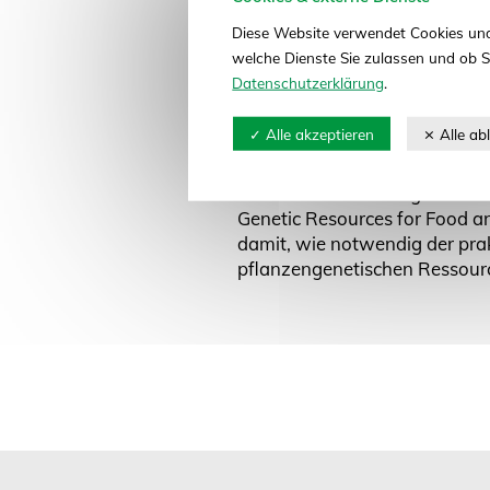
Internationalen 
Diese Website verwendet Cookies und
welche Dienste Sie zulassen und ob S
18 Unternehmen aus Deutschl
Datenschutzerklärung
.
Lenkungsgremiums des IT vom
2017 in Kigali (Ruanda) »Dec
Bonn, 27. Oktober 2017. Mit e
bekennen sich Pflanzenzücht
Internationalen Saatgutvertrag
Genetic Resources for Food an
damit, wie notwendig der pra
pflanzengenetischen Ressourc