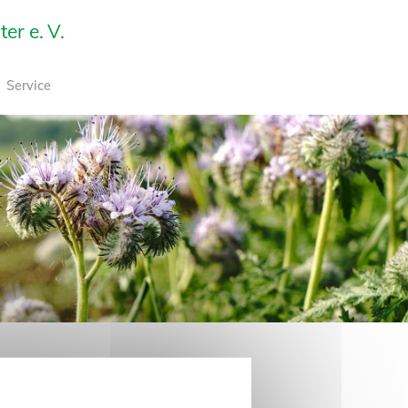
r e. V.
Service