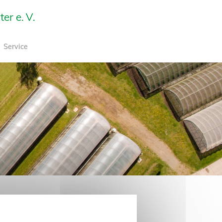
r e. V.
Service