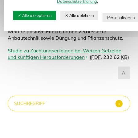
Datenschutzerklärung
.
Einen großen Anteil an der Verdreifachung der
Erträge in Deutschland seit den 1950er Jahren hat
die Züchtung: für mehr als die Hälfte des
Ertragsfortschritts ist die Züchtung verantwortlich;
weitere positive Effekte haben verbesserte
Anbautechnik sowie Düngung und Pflanzenschutz.
Studie zu Züchtungserfolgen bei Weizen Getreide
und künftigen Herausforderungen
(
PDF
, 232,62
KB
)