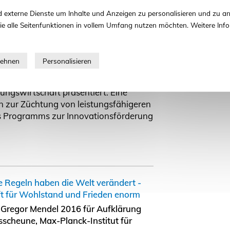
en Themen der Landwirtschaft auf. Es
 externe Dienste um Inhalte und Anzeigen zu personalisieren und zu an
 Tierschutz und nachhaltige
ie alle Seitenfunktionen in vollem Umfang nutzen möchten. Weitere Info
te, Ressourcenschonung und
lanzenproduktion sowie
oduktinformation aktuelle
. Gebündelt über vier parallel laufende
 innovative Praxisbeispiele für eine
ungswirtschaft präsentiert. Eine
n zur Züchtung von leistungsfähigeren
 Programms zur Innovationsförderung
e Regeln haben die Welt verändert -
t für Wohlstand und Frieden enorm
 Gregor Mendel 2016 für Aufklärung
scheune, Max-Planck-Institut für