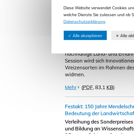
Forschungsansätze zu aktuell
Diese Website verwendet Cookies und
werden zu den Schwerpunkten
welche Dienste Sie zulassen und ob S
Erzeugung tierischer Produk
Datenschutzerklärung
.
Effizienzsteigerung in der Pf
Lebensmittelsicherheit und Pr
Forschungsprojekte vorgestellt
Sektionen werden mehr als 100
nachhaltige Land- und Ernähr
Session wird sich Innovatione
Weizensorten im Rahmen des
widmen.
Mehr
(
PDF
, 83,1
KB
)
Festakt: 150 Jahre Mendelsch
Bedeutung der Landwirtschaf
Verleihung des Sonderpreises
und Bildung an Wissenschafts