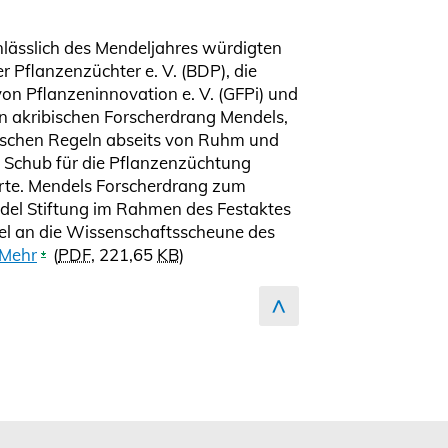
zum Seitenanfang
nlässlich des Mendeljahres würdigten
 Pflanzenzüchter e. V. (BDP), die
on Pflanzeninnovation e. V. (GFPi) und
en akribischen Forscherdrang Mendels,
lschen Regeln abseits von Ruhm und
n Schub für die Pflanzenzüchtung
erte. Mendels Forscherdrang zum
ndel Stiftung im Rahmen des Festaktes
el an die Wissenschaftsscheune des
Mehr
(
PDF
, 221,65
KB
)