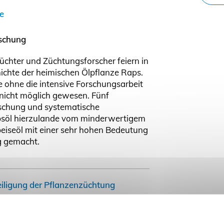
e
rschung
üchter und Züchtungsforscher feiern in
ichte der heimischen Ölpflanze Raps.
 ohne die intensive Forschungsarbeit
nicht möglich gewesen. Fünf
schung und systematische
psöl hierzulande vom minderwertigem
iseöl mit einer sehr hohen Bedeutung
g gemacht.
iligung der Pflanzenzüchtung
d 26. Oktober 2016 finden im World
e Innovationstage der Bundesanstalt
ng (BLE) statt. Sie zeigen vielfältige