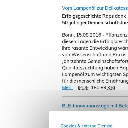
Vom Lampenöl zur Delikatess
Erfolgsgeschichte Raps dank
50-jähriger Gemeinschaftsfo
Bonn, 15.08.2016 - Pflanzenz
diesen Tagen die Erfolgsgesch
Ihre rasante Entwicklung wäre
von Wissenschaft und Praxis 
Jahrzehnte Gemeinschaftsfor
Qualitätszüchtung haben Ra
Lampenöl zum wichtigsten Spe
für die menschliche Ernährun
Mehr
(
PDF
, 180,89
KB
)
BLE-Innovationstage mit Bete
Bonn, 17.10.2016 - Am 25. un
Conference Center in Bonn di
Cookies & externe Dienste
für Landwirtschaft und Ernähru