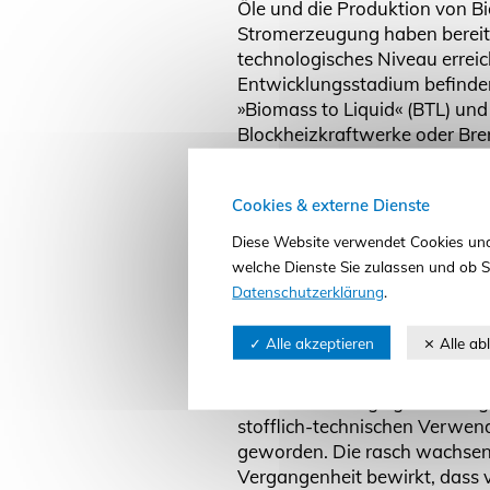
Öle und die Produktion von B
Stromerzeugung haben bereit
technologisches Niveau erreich
Entwicklungsstadium befinden 
»Biomass to Liquid« (BTL) un
Blockheizkraftwerke oder Bren
Zur Deckung des künftigen B
Cookies & externe Dienste
müssen die Züchter die für 
Masse der pflanzlichen Organe
Diese Website verwendet Cookies und
steigern. Darüber hinaus streb
welche Dienste Sie zulassen und ob S
Anbaueigenschaften, wie Kran
Datenschutzerklärung
.
Nährstoffeffizienz, für die B
Rohstofflieferant
Neben der Energiegewinnung i
stofflich-technischen Verwen
geworden. Die rasch wachsend
Vergangenheit bewirkt, dass v