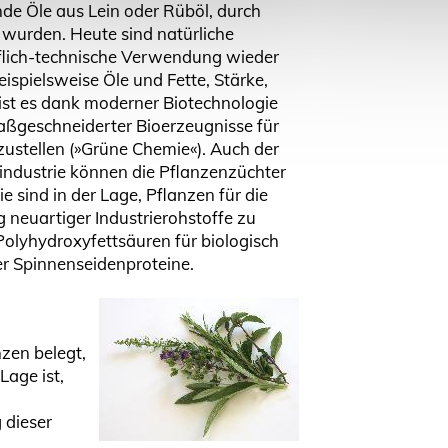
de Öle aus Lein oder Rüböl, durch
 wurden. Heute sind natürliche
offlich-technische Verwendung wieder
eispielsweise Öle und Fette, Stärke,
ist es dank moderner Biotechnologie
maßgeschneiderter Bioerzeugnisse für
zustellen (»Grüne Chemie«). Auch der
industrie können die Pflanzenzüchter
e sind in der Lage, Pflanzen für die
zum Seitenanfang
 neuartiger Industrierohstoffe zu
Polyhydroxyfettsäuren für biologisch
 Spinnenseidenproteine.
zen belegt,
Lage ist,
 dieser