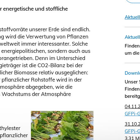
energetische und stoffliche
Aktuel
toffvorräte unserer Erde sind endlich.
g wird die Verwertung von Pflanzen
Aktuel
weltweit immer interessanter. Solche
Finden
 energiepolitischen, sondern auch aus
um die 
orangetrieben. Denn im Unterschied
ieträger ist die CO2-Bilanz bei der
icher Biomasse relativ ausgeglichen:
Downl
 pflanzlicher Rohstoffe wird in der
Unser S
 Atmosphäre abgegeben, wie die
Finden
es Wachstums der Atmosphäre
bereit
04.11.
GFPi-G
31.10.
hylester
GFPi-G
pflanzlicher
3,31
M