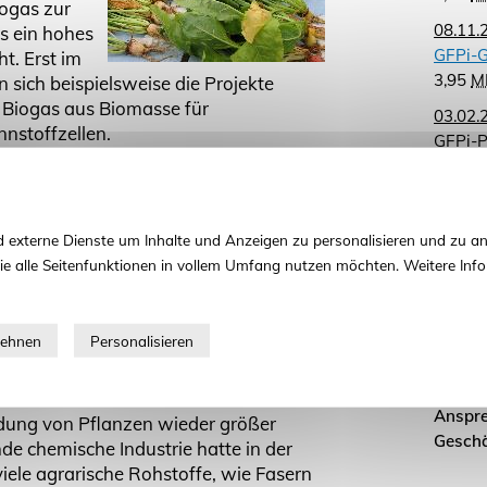
iogas zur
08.11.
s ein hohes
GFPi-G
t. Erst im
3,95
M
sich beispielsweise die Projekte
d Biogas aus Biomasse für
03.02.
nstoffzellen.
GFPi-P
Pflanz
edarfs an nachwachsenden Rohstoffen
züchtun
die Energiegewinnung verwendbare
Landwi
 (Spross, Wurzel/Knolle, Früchte)
 externe Dienste um Inhalte und Anzeigen zu personalisieren und zu an
344,6
en sie an, alle erforderlichen
ie alle Seitenfunktionen in vollem Umfang nutzen möchten. Weitere Info
kheits- und Stressresistenz oder
iomasseproduktion zu verbessern.
Kontak
Wollen
Unsere
Anspre
st auch das Interesse an einer
Anspre
dung von Pflanzen wieder größer
Geschä
e chemische Industrie hatte in der
iele agrarische Rohstoffe, wie Fasern