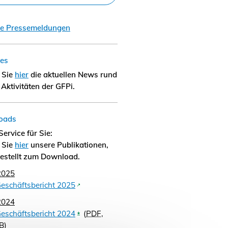
le Pressemeldungen
les
 Sie
hier
die aktuellen News rund
Aktivitäten der GFPi.
oads
ervice für Sie:
 Sie
hier
unsere Publikationen,
gestellt zum Download.
2025
eschäftsbericht 2025
2024
eschäftsbericht 2024
(
PDF
,
B
)