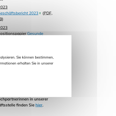
2023
eschäftsbericht 2023
(
PDF
,
B
)
2023
ositionspapier
Gesunde
en - Resistenzforschung und -
g als ein Schlüssel für die
rtschaft der Zukunft
(
PDF
,
alysieren. Sie können bestimmen,
7
KB
)
rmationen erhalten Sie in unserer
t
 Sie Kontakt zu uns aufnehmen?
 Anschrift sowie die
chpartner und
chpartnerinnen in unserer
ftsstelle finden Sie
hier
.