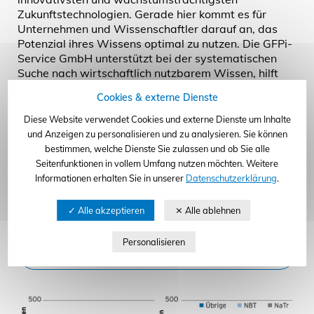
zum Seitenanfang
Zukunftstechnologien. Gerade hier kommt es für
Unternehmen und Wissenschaftler darauf an, das
Potenzial ihres Wissens optimal zu nutzen. Die GFPi-
Service GmbH unterstützt bei der systematischen
Suche nach wirtschaftlich nutzbarem Wissen, hilft
bei der schutzrechtlichen Absicherung dieses
Cookies & externe Dienste
Wissens und vermittelt Verwertungspartner. Zudem
unterstützt die GFPi-Service GmbH Sie bei der
Diese Website verwendet Cookies und externe Dienste um Inhalte
administrativen Koordination von
und Anzeigen zu personalisieren und zu analysieren. Sie können
Forschungsprojekten.
bestimmen, welche Dienste Sie zulassen und ob Sie alle
Seitenfunktionen in vollem Umfang nutzen möchten. Weitere
Informationen erhalten Sie in unserer
Datenschutzerklärung
.