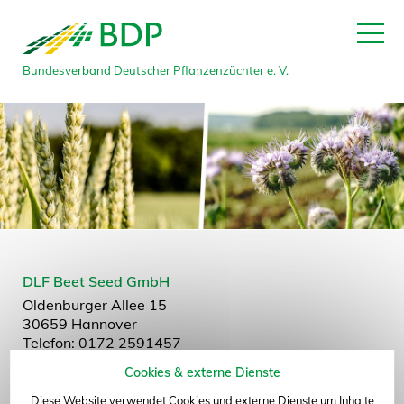
Bundesverband Deutscher Pflanzenzüchter e. V.
zum Seitenanfang
DLF Beet Seed GmbH
Oldenburger Allee 15
30659 Hannover
Telefon: 0172 2591457
E-Mail:
info@hilleshog.de
Cookies & externe Dienste
Website:
www.hilleshog.de
Diese Website verwendet Cookies und externe Dienste um Inhalte