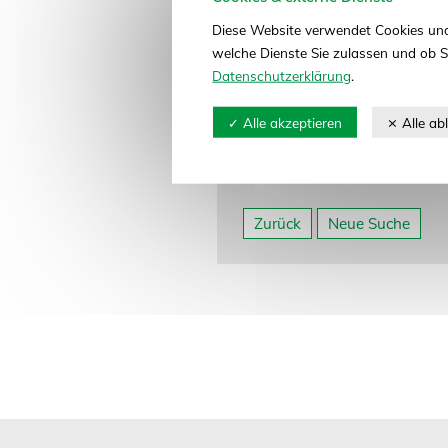
21337 Lüneburg
Diese Website verwendet Cookies und
Telefon: 04131 7480-01
welche Dienste Sie zulassen und ob S
Telefax: 04131 7480-680
Datenschutzerklärung
.
E-Mail:
boehm@boehm-kartof
Website:
www.boehm-kartoff
Abteilung: Kartoffeln, Pflanz
Neue Suche