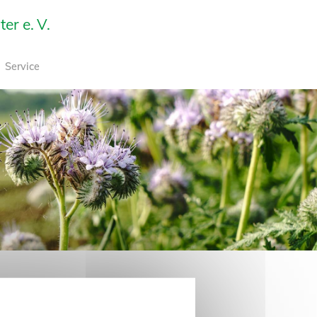
r e. V.
Service