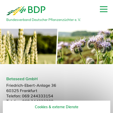
Bundesverband Deutscher Pflanzenzüchter e. V.
zum Seitenanfang
Betaseed GmbH
Friedrich-Ebert-Anlage 36
60325 Frankfurt
Telefon: 069 244333154
Telefax: 069 244333200
E-Mail:
infodesk@betaseed.com
Cookies & externe Dienste
Website:
www.betaseed.com