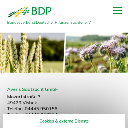
Bundesverband Deutscher Pflanzenzüchter e. V.
zum Seitenanfang
Averis Saatzucht GmbH
Mozartstraße 3
49429 Visbek
Telefon: 04445 950156
Telefax: 04445 958904
E-Mail:
info@averis.eu
Cookies & externe Dienste
Website:
www.averis.nl