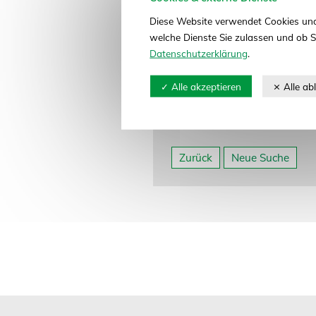
21337 Lüneburg
Diese Website verwendet Cookies und
Telefon: 04131 7480-01
welche Dienste Sie zulassen und ob S
Telefax: 04131 7480-680
Datenschutzerklärung
.
E-Mail:
boehm@boehm-kartof
Website:
www.boehm-kartoff
Abteilung: Kartoffeln, Pflanz
Neue Suche