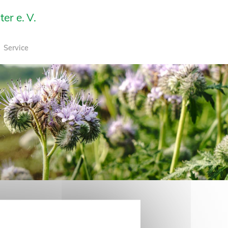
r e. V.
Service