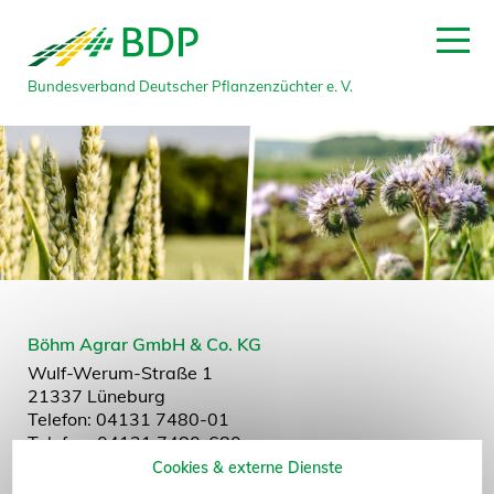
Bundesverband Deutscher Pflanzenzüchter e. V.
zum Seitenanfang
Böhm Agrar GmbH & Co. KG
Wulf-Werum-Straße 1
21337 Lüneburg
Telefon: 04131 7480-01
Telefax: 04131 7480-680
E-Mail:
boehm@boehm-kartoffel.de
Cookies & externe Dienste
Website:
www.boehm-kartoffel.de