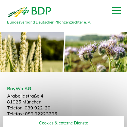
Bundesverband Deutscher Pflanzenzüchter e. V.
zum Seitenanfang
BayWa AG
Arabellastraße 4
81925 München
Telefon: 089 922-20
Telefax: 089 92223295
E-Mail:
zuechtervertrieb@baywa.de
Cookies & externe Dienste
Website:
www.baywa.com