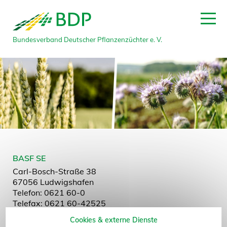
Bundesverband Deutscher Pflanzenzüchter e. V.
zum Seitenanfang
BASF SE
Carl-Bosch-Straße 38
67056 Ludwigshafen
Telefon: 0621 60-0
Telefax: 0621 60-42525
E-Mail:
info.service@basf.com
Cookies & externe Dienste
Website:
www.basf.com